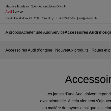
Maurice Montavon S.A. - Automobiles Olivotti
Audi
 Service
Rte de Courtedoux 26
|
2900 Porrentruy
|
T
+41324665155
|
info@olivotti.ch
A propos
Acheter une Audi
Service
Accessoires Audi d'orig
Accessoires Audi d’origine
Nouveaux produits
Roues et 
Accessoir
Les jantes d’une Audi doivent répondr
exceptionnelle. À cela viennent s’ajouter 
en matière de rayons ainsi que les tein