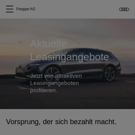
Pargger AG
Alle Modelle
Aktuelle
Über uns
Leasingangebote
Audi kaufen
Jetzt von attraktiven
Service & Reparatur
Leasingangeboten
profitieren.
Audi Original Zubehör
Geschäftskunden
Vorsprung, der sich bezahlt macht.