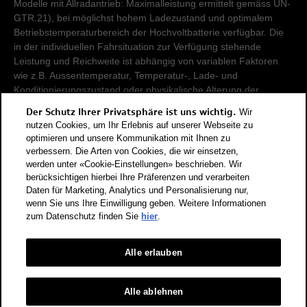
Modelle mit Allradantrieb: Maximalleistung ermittelt gemäss UN-
GTR.21), bei möglichst hohem Ladezustand und optimalem
Betriebstemperaturbereich der Hochvoltbatterie verfügbar. Die
in der individuellen Fahrsituation zur Verfügung stehende
Leistung und Reichweite ist abhängig von variablen Faktoren
wie z.B. Aussentemperatur, Temperatur-, Lade- und
Konditionierungszustand oder physikalische Alterung der
Hochvoltbatterie.
Der Schutz Ihrer Privatsphäre ist uns wichtig.
Wir
nutzen Cookies, um Ihr Erlebnis auf unserer Webseite zu
Damit Energieverbräuche unterschiedlicher Antriebsformen
optimieren und unsere Kommunikation mit Ihnen zu
verbessern. Die Arten von Cookies, die wir einsetzen,
(Benzin, Diesel, Gas, Strom, usw.) vergleichbar sind, werden sie
werden unter «Cookie-Einstellungen» beschrieben. Wir
zusätzlich als sogenannte Benzinäquivalente (Masseinheit für
berücksichtigen hierbei Ihre Präferenzen und verarbeiten
Energie) ausgewiesen. CO2 ist das für die Erderwärmung
Daten für Marketing, Analytics und Personalisierung nur,
hauptverantwortliche Treibhausgas. CO2-Mittelwert aller in der
wenn Sie uns Ihre Einwilligung geben. Weitere Informationen
Schweiz angebotenen Fahrzeugmodelle: 111 g/km (WLTP).
zum Datenschutz finden Sie
hier
.
CO2-Zielwert der in der Schweiz angebotenen
Fahrzeugmodelle: 93.6 g/km (WLTP). Die Angaben für ein
Fahrzeug können von den zulassungsrelevanten Daten nach
Alle erlauben
der individuellen Einzelfahrzeuggenehmigung abweichen.
Energieeffizienz-Kategorie nach dem neuen
Alle ablehnen
Berechnungsverfahren gemäss Anhang 4.1 EnEV, gültig ab