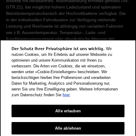
Modelle mit Allradantrieb: Maximalleistung ermittelt gemäss UN-
GTR.21), bei möglichst hohem Ladezustand und optimalem
Betriebstemperaturbereich der Hochvoltbatterie verfügbar. Die
in der individuellen Fahrsituation zur Verfügung stehende
Leistung und Reichweite ist abhängig von variablen Faktoren
wie z.B. Aussentemperatur, Temperatur-, Lade- und
Konditionierungszustand oder physikalische Alterung der
Hochvoltbatterie.
Der Schutz Ihrer Privatsphäre ist uns wichtig.
Wir
nutzen Cookies, um Ihr Erlebnis auf unserer Webseite zu
Damit Energieverbräuche unterschiedlicher Antriebsformen
optimieren und unsere Kommunikation mit Ihnen zu
verbessern. Die Arten von Cookies, die wir einsetzen,
(Benzin, Diesel, Gas, Strom, usw.) vergleichbar sind, werden sie
werden unter «Cookie-Einstellungen» beschrieben. Wir
zusätzlich als sogenannte Benzinäquivalente (Masseinheit für
berücksichtigen hierbei Ihre Präferenzen und verarbeiten
Energie) ausgewiesen. CO2 ist das für die Erderwärmung
Daten für Marketing, Analytics und Personalisierung nur,
hauptverantwortliche Treibhausgas. CO2-Mittelwert aller in der
wenn Sie uns Ihre Einwilligung geben. Weitere Informationen
Schweiz angebotenen Fahrzeugmodelle: 111 g/km (WLTP).
zum Datenschutz finden Sie
hier
.
CO2-Zielwert der in der Schweiz angebotenen
Fahrzeugmodelle: 93.6 g/km (WLTP). Die Angaben für ein
Alle erlauben
Fahrzeug können von den zulassungsrelevanten Daten nach
der individuellen Einzelfahrzeuggenehmigung abweichen.
Energieeffizienz-Kategorie nach dem neuen
Alle ablehnen
Berechnungsverfahren gemäss Anhang 4.1 EnEV, gültig ab