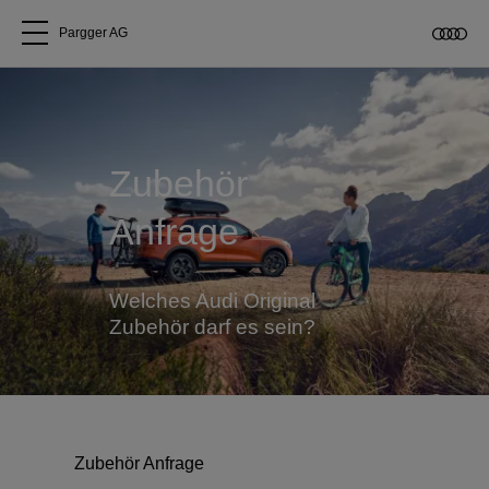
Pargger AG
Alle Modelle
Über uns
Zubehör
Anfrage
Audi kaufen
Service & Reparatur
Welches Audi Original
Zubehör darf es sein?
Audi Original Zubehör
Geschäftskunden
Zubehör Anfrage