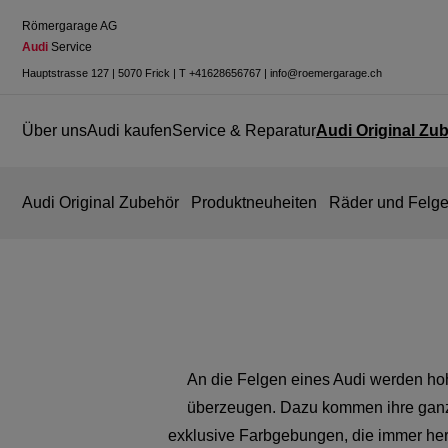
Römergarage AG
Audi
 Service
Hauptstrasse 127
|
5070 Frick
|
T
+41628656767
|
info@roemergarage.ch
Über uns
Audi kaufen
Service & Reparatur
Audi Original Zu
Audi Original Zubehör
Produktneuheiten
Räder und Felg
An die Felgen eines Audi werden hoh
überzeugen. Dazu kommen ihre ganz 
exklusive Farbgebungen, die immer herv