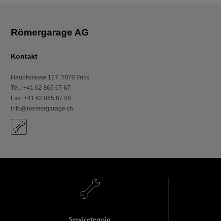
Kontakt
Hauptstrasse 127
,
5070
Frick
Tel.
:
+41 62 865 67 67
Fax
:
+41 62 865 67 68
info@roemergarage.ch
Servicetermin