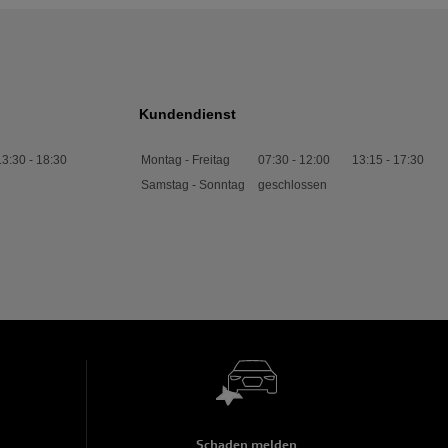
Kundendienst
13:30
-
18:30
Montag - Freitag
07:30
-
12:00
13:15
-
17:30
Samstag - Sonntag
geschlossen
Schaden melden