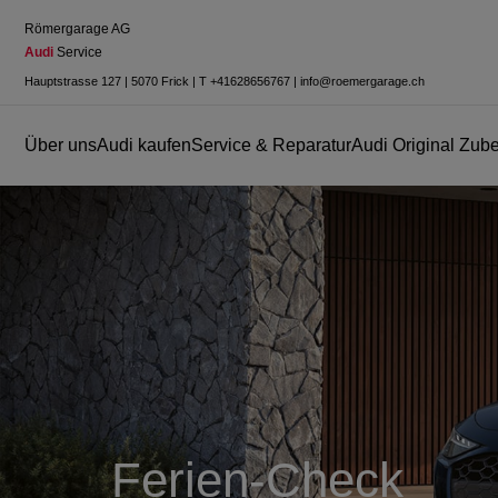
Römergarage AG
Audi
 Service
Hauptstrasse 127
|
5070 Frick
|
T
+41628656767
|
info@roemergarage.ch
Über uns
Audi kaufen
Service & Reparatur
Audi Original Zub
Ferien-Check