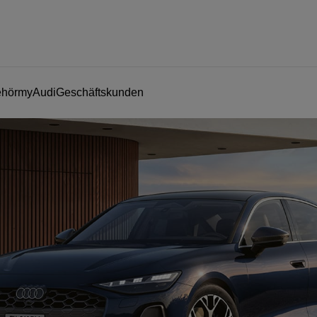
ehör
myAudi
Geschäftskunden