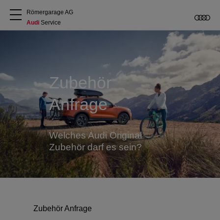
Römergarage AG
Audi
 Service
Über uns
Audi kaufen
Zubehör
Anfrage
Service & Reparatur
Audi Original Zubehör
Welches Audi Original
Zubehör darf es sein?
Geschäftskunden
Zubehör Anfrage