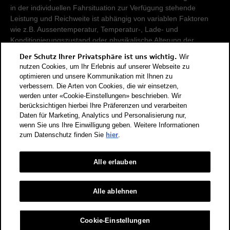
in der individuellen Fahrsituation zur Verfügung stehende
Leistung und Reichweite ist abhängig von variablen Faktoren
wie z.B. Aussentemperatur, Temperatur-, Lade- und
Konditionierungszustand oder physikalische Alterung der
Hochvoltbatterie.
Der Schutz Ihrer Privatsphäre ist uns wichtig.
Wir
nutzen Cookies, um Ihr Erlebnis auf unserer Webseite zu
Damit Energieverbräuche unterschiedlicher Antriebsformen
optimieren und unsere Kommunikation mit Ihnen zu
verbessern. Die Arten von Cookies, die wir einsetzen,
(Benzin, Diesel, Gas, Strom, usw.) vergleichbar sind, werden sie
werden unter «Cookie-Einstellungen» beschrieben. Wir
zusätzlich als sogenannte Benzinäquivalente (Masseinheit für
berücksichtigen hierbei Ihre Präferenzen und verarbeiten
Energie) ausgewiesen. CO2 ist das für die Erderwärmung
Daten für Marketing, Analytics und Personalisierung nur,
hauptverantwortliche Treibhausgas. CO2-Mittelwert aller in der
wenn Sie uns Ihre Einwilligung geben. Weitere Informationen
Schweiz angebotenen Fahrzeugmodelle: 111 g/km (WLTP).
zum Datenschutz finden Sie
hier
.
CO2-Zielwert der in der Schweiz angebotenen
Fahrzeugmodelle: 93.6 g/km (WLTP). Die Angaben für ein
Alle erlauben
Fahrzeug können von den zulassungsrelevanten Daten nach
der individuellen Einzelfahrzeuggenehmigung abweichen.
Energieeffizienz-Kategorie nach dem neuen
Alle ablehnen
Berechnungsverfahren gemäss Anhang 4.1 EnEV, gültig ab
01.01.2023. Informationen zur Energieetikette für
Cookie-Einstellungen
Personenwagen finden Sie unter Bundesamt für Energie BFE.