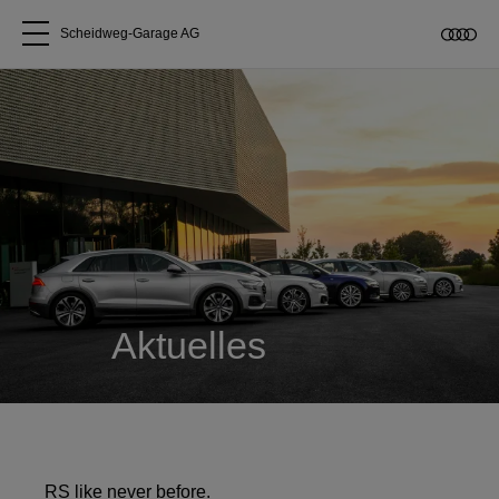
Scheidweg-Garage AG
Alle Modelle
Über uns
Audi kaufen
Service & Reparatur
Aktuelles
Audi Original Zubehör
Geschäftskunden
RS like never before.