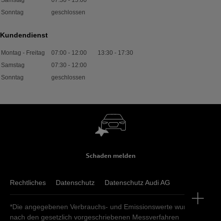
Samstag
07:30
-
15:00
Sonntag
geschlossen
Kundendienst
Montag - Freitag
07:00
-
12:00
13:30
-
17:30
Samstag
07:30
-
12:00
Sonntag
geschlossen
Schaden melden
Rechtliches
Datenschutz
Datenschutz Audi AG
*Die angegebenen Verbrauchs- und Emissionswerte wurden
nach den gesetzlich vorgeschriebenen Messverfahren