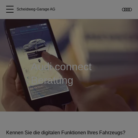
Scheidweg-Garage AG
Alle Modelle
Über uns
Audi connect
Audi kaufen
Beratung
Service & Reparatur
Audi Original Zubehör
Geschäftskunden
Kennen Sie die digitalen Funktionen Ihres Fahrzeugs?