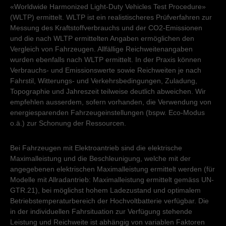
«Worldwide Harmonized Light-Duty Vehicles Test Procedure»
(WLTP) ermittelt. WLTP ist ein realistischeres Prüfverfahren zur
Messung des Kraftstoffverbrauchs und der CO2-Emissionen
und die nach WLTP ermittelten Angaben ermöglichen den
Vergleich von Fahrzeugen. Allfällige Reichweitenangaben
wurden ebenfalls nach WLTP ermittelt. In der Praxis können
Verbrauchs- und Emissionswerte sowie Reichweiten je nach
Fahrstil, Witterungs- und Verkehrsbedingungen, Zuladung,
Topographie und Jahreszeit teilweise deutlich abweichen. Wir
empfehlen ausserdem, sofern vorhanden, die Verwendung von
energiesparenden Fahrzeugeinstellungen (bspw. Eco-Modus
o.ä.) zur Schonung der Ressourcen.
Bei Fahrzeugen mit Elektroantrieb sind die elektrische
Maximalleistung und die Beschleunigung, welche mit der
angegebenen elektrischen Maximalleistung ermittelt werden (für
Modelle mit Allradantrieb: Maximalleistung ermittelt gemäss UN-
GTR.21), bei möglichst hohem Ladezustand und optimalem
Betriebstemperaturbereich der Hochvoltbatterie verfügbar. Die
in der individuellen Fahrsituation zur Verfügung stehende
Leistung und Reichweite ist abhängig von variablen Faktoren