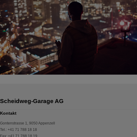
Kontakt
Gontenstrasse 1
,
9050
Appenzell
Tel.
:
+41 71 788 18 18
Fax
:
+41 71 788 18 19