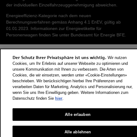
der individuellen Einzelfahrzeuggenehmigung abweichen.
Energieeffizienz-Kategorie nach dem neuen
Berechnungsverfahren gemäss Anhang 4.1 EnEV, gültig ab
01.01.2023. Informationen zur Energieetikette für
Personenwagen finden Sie unter Bundesamt für Energie BFE.
Der Schutz Ihrer Privatsphäre ist uns wichtig.
Wir nutzen
Cookies, um Ihr Erlebnis auf unserer Webseite zu optimieren und
unsere Kommunikation mit Ihnen zu verbessern. Die Arten von
Cookies, die wir einsetzen, werden unter «Cookie-Einstellungen»
beschrieben. Wir berücksichtigen hierbei Ihre Präferenzen und
verarbeiten Daten für Marketing, Analytics und Personalisierung nur,
wenn Sie uns Ihre Einwilligung geben. Weitere Informationen zum
Datenschutz finden Sie
hier
.
Alle erlauben
Alle ablehnen