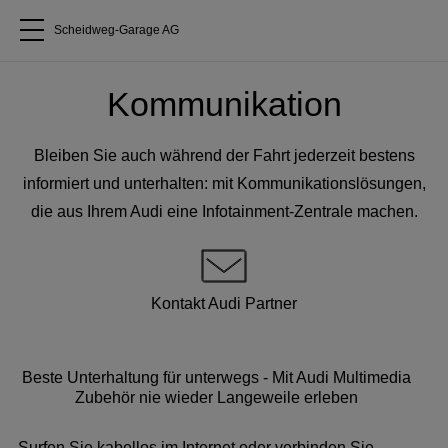
Scheidweg-Garage AG
Alle Modelle
Kommunikation
Über uns
Bleiben Sie auch während der Fahrt jederzeit bestens
informiert und unterhalten: mit Kommunikationslösungen,
Audi kaufen
die aus Ihrem Audi eine Infotainment-Zentrale machen.
Service & Reparatur
Kontakt Audi Partner
Audi Original Zubehör
Beste Unterhaltung für unterwegs - Mit Audi Multimedia
Geschäftskunden
Zubehör nie wieder Langeweile erleben
Surfen Sie kabellos im Internet oder verbinden Sie