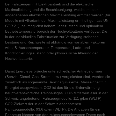
Bei Fahrzeugen mit Elektroantrieb sind die elektrische
Maximalleistung und die Beschleunigung, welche mit der
angegebenen elektrischen Maximalleistung ermittelt werden (für
Modelle mit Allradantrieb: Maximalleistung ermittelt gemäss UN-
GTR.21), bei möglichst hohem Ladezustand und optimalem
Betriebstemperaturbereich der Hochvoltbatterie verfügbar. Die
in der individuellen Fahrsituation zur Verfügung stehende
Leistung und Reichweite ist abhängig von variablen Faktoren
wie z.B. Aussentemperatur, Temperatur-, Lade- und
Konditionierungszustand oder physikalische Alterung der
Hochvoltbatterie.
Damit Energieverbräuche unterschiedlicher Antriebsformen
(Benzin, Diesel, Gas, Strom, usw.) vergleichbar sind, werden sie
zusätzlich als sogenannte Benzinäquivalente (Masseinheit für
Energie) ausgewiesen. CO2 ist das für die Erderwärmung
hauptverantwortliche Treibhausgas. CO2-Mittelwert aller in der
Schweiz angebotenen Fahrzeugmodelle: 111 g/km (WLTP).
CO2-Zielwert der in der Schweiz angebotenen
Fahrzeugmodelle: 93.6 g/km (WLTP). Die Angaben für ein
Fahrzeug können von den zulassungsrelevanten Daten nach