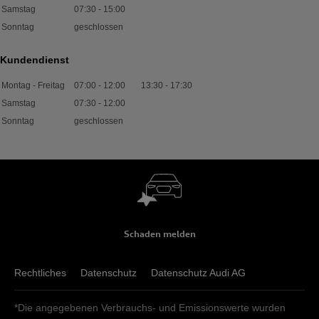
Samstag
07:30
-
15:00
Sonntag
geschlossen
Kundendienst
Montag - Freitag
07:00
-
12:00
13:30
-
17:30
Samstag
07:30
-
12:00
Sonntag
geschlossen
Schaden melden
Rechtliches
Datenschutz
Datenschutz Audi AG
*Die angegebenen Verbrauchs- und Emissionswerte wurden