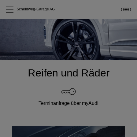
Scheidweg-Garage AG
Alle Modelle
Über uns
Audi kaufen
Reifen und Räder
Service & Reparatur
Audi Original Zubehör
Terminanfrage über myAudi
Geschäftskunden