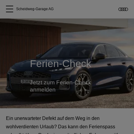
Scheidweg-Garage AG
Alle Modelle
Über uns
Ferien-Check
Audi kaufen
Service & Reparatur
Jetzt zum Ferien-Check
anmelden
Audi Original Zubehör
Geschäftskunden
Ein unerwarteter Defekt auf dem Weg in den
wohlverdienten Urlaub? Das kann den Ferienspass