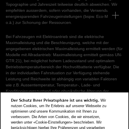
Topographie und Jahreszeit teilweise deutlich abweichen. Wir
empfehlen ausserdem, sofern vorhanden, die Verwendung von
energiesparenden Fahrzeugeinstellungen (bspw. Eco-Modus
o.ä.) zur Schonung der Ressourcen.
Bei Fahrzeugen mit Elektroantrieb sind die elektrische
Maximalleistung und die Beschleunigung, welche mit der
angegebenen elektrischen Maximalleistung ermittelt werden (für
Modelle mit Allradantrieb: Maximalleistung ermittelt gemäss UN-
GTR.21), bei möglichst hohem Ladezustand und optimalem
Betriebstemperaturbereich der Hochvoltbatterie verfügbar. Die
in der individuellen Fahrsituation zur Verfügung stehende
Leistung und Reichweite ist abhängig von variablen Faktoren
wie z.B. Aussentemperatur, Temperatur-, Lade- und
Konditionierungszustand oder physikalische Alterung der
Hochvoltbatterie.
Der Schutz Ihrer Privatsphäre ist uns wichtig.
Wir
nutzen Cookies, um Ihr Erlebnis auf unserer Webseite zu
Damit Energieverbräuche unterschiedlicher Antriebsformen
optimieren und unsere Kommunikation mit Ihnen zu
verbessern. Die Arten von Cookies, die wir einsetzen,
(Benzin, Diesel, Gas, Strom, usw.) vergleichbar sind, werden sie
werden unter «Cookie-Einstellungen» beschrieben. Wir
zusätzlich als sogenannte Benzinäquivalente (Masseinheit für
berücksichtigen hierbei Ihre Präferenzen und verarbeiten