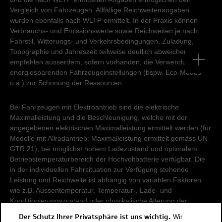
Vergleich von Fahrzeugen. Allfällige Reichweitenangaben
wurden ebenfalls nach WLTP ermittelt. In der Praxis können
Verbrauchs- und Emissionswerte sowie Reichweiten je nach
Fahrstil, Witterungs- und Verkehrsbedingungen, Zuladung,
Topographie und Jahreszeit teilweise deutlich abweichen. Wir
empfehlen ausserdem, sofern vorhanden, die Verwendung von
energiesparenden Fahrzeugeinstellungen (bspw. Eco-Modus
o.ä.) zur Schonung der Ressourcen.
Bei Fahrzeugen mit Elektroantrieb sind die elektrische
Maximalleistung und die Beschleunigung, welche mit der
angegebenen elektrischen Maximalleistung ermittelt werden (für
Modelle mit Allradantrieb: Maximalleistung ermittelt gemäss UN-
GTR.21), bei möglichst hohem Ladezustand und optimalem
Betriebstemperaturbereich der Hochvoltbatterie verfügbar. Die
in der individuellen Fahrsituation zur Verfügung stehende
Leistung und Reichweite ist abhängig von variablen Faktoren
wie z.B. Aussentemperatur, Temperatur-, Lade- und
Konditionierungszustand oder physikalische Alterung der
Hochvoltbatterie.
Der Schutz Ihrer Privatsphäre ist uns wichtig.
Wir