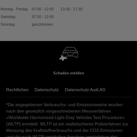
Montag - Freitag
07:00
-
12:00
13:30
-
17:30
Samstag
07:30
-
12:00
Sonntag
geschlossen
Schaden melden
Rechtliches
Datenschutz
Datenschutz Audi AG
*Die angegebenen Verbrauchs- und Emissionswerte wurden
nach den gesetzlich vorgeschriebenen Messverfahren
«Worldwide Harmonized Light-Duty Vehicles Test Procedure»
(WLTP) ermittelt. WLTP ist ein realistischeres Prüfverfahren zur
Messung des Kraftstoffverbrauchs und der CO2-Emissionen
und die nach WLTP ermittelten Angaben ermöglichen den