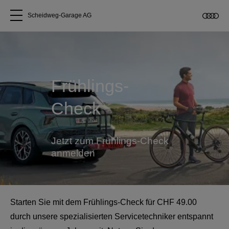
Scheidweg-Garage AG
Alle Modelle
Über uns
Frühlings-
Check
Audi kaufen
Service & Reparatur
Jetzt zum Frühlings-Check
anmelden
Audi Original Zubehör
Geschäftskunden
Starten Sie mit dem Frühlings-Check für CHF
49.00
durch unsere spezialisierten Servicetechniker entspannt