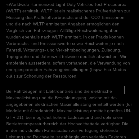
«Worldwide Harmonized Light-Duty Vehicles Test Procedure»
(WLTP) ermittelt. WLTP ist ein realistischeres Prüfverfahren zur
Messung des Kraftstoffverbrauchs und der CO2-Emissionen
und die nach WLTP ermittelten Angaben ermöglichen den
Vergleich von Fahrzeugen. Allfällige Reichweitenangaben
wurden ebenfalls nach WLTP ermittelt. In der Praxis können
Verbrauchs- und Emissionswerte sowie Reichweiten je nach
Fahrstil, Witterungs- und Verkehrsbedingungen, Zuladung,
Topographie und Jahreszeit teilweise deutlich abweichen. Wir
empfehlen ausserdem, sofern vorhanden, die Verwendung von
energiesparenden Fahrzeugeinstellungen (bspw. Eco-Modus
o.ä.) zur Schonung der Ressourcen.
Bei Fahrzeugen mit Elektroantrieb sind die elektrische
Maximalleistung und die Beschleunigung, welche mit der
angegebenen elektrischen Maximalleistung ermittelt werden (für
Modelle mit Allradantrieb: Maximalleistung ermittelt gemäss UN-
GTR.21), bei möglichst hohem Ladezustand und optimalem
Betriebstemperaturbereich der Hochvoltbatterie verfügbar. Die
in der individuellen Fahrsituation zur Verfügung stehende
Leistung und Reichweite ist abhängig von variablen Faktoren