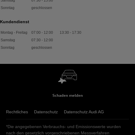
Samstag
07:30
-
15:00
Sonntag
geschlossen
Kundendienst
Montag - Freitag
07:00
-
12:00
13:30
-
17:30
Samstag
07:30
-
12:00
Sonntag
geschlossen
Schaden melden
Rechtliches
Datenschutz
Datenschutz Audi AG
*Die angegebenen Verbrauchs- und Emissionswerte wurden
nach den gesetzlich vorgeschriebenen Messverfahren