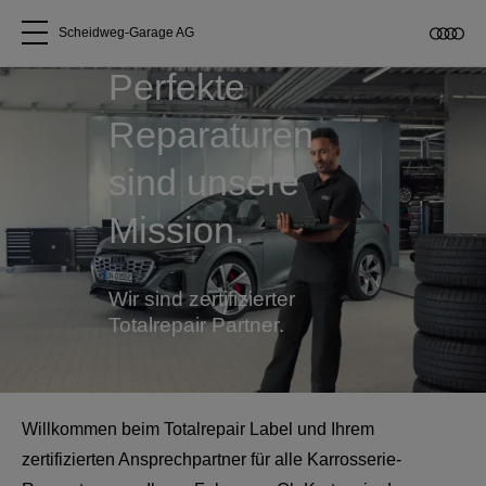
Scheidweg-Garage AG
Perfekte
Alle Modelle
Reparaturen
Über uns
sind unsere
Mission.
Audi kaufen
Service & Reparatur
Wir sind zertifizierter
Totalrepair Partner.
Audi Original Zubehör
Geschäftskunden
Willkommen beim Totalrepair Label und Ihrem
zertifizierten Ansprechpartner für alle Karrosserie-