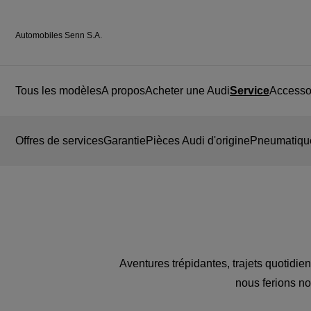
Automobiles Senn S.A.
Tous les modèles
A propos
Acheter une Audi
Service
Accessoi
Offres de services
Garantie
Pièces Audi d'origine
Pneumatique
Aventures trépidantes, trajets quotidien
nous ferions no