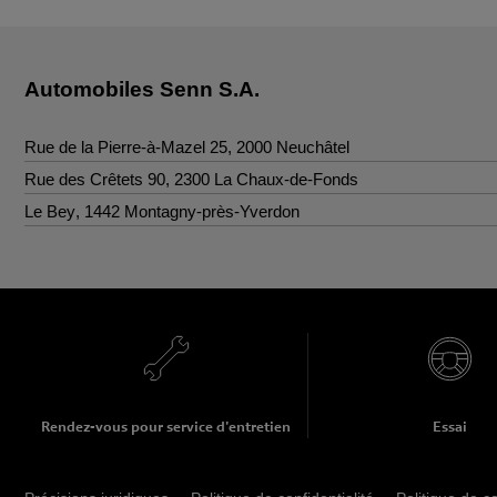
Automobiles Senn S.A.
Rue de la Pierre-à-Mazel 25
,
2000
Neuchâtel
Contact
Rue des Crêtets 90
,
2300
La Chaux-de-Fonds
Contact
Le Bey
,
1442
Montagny-près-Yverdon
Tél.
:
+41 32 723 97 97
Contact
Fax
:
+41 32 723 97 79
Tél.
:
+41 32 925 92 92
info@sennautos.ch
Fax
:
+41 32 925 92 99
Tél.
:
+41 24 447 44 88
info@sennautos.ch
Fax
:
+41 24 447 44 89
info@sennautos.ch
Rendez-vous pour service d'entretien
Essai