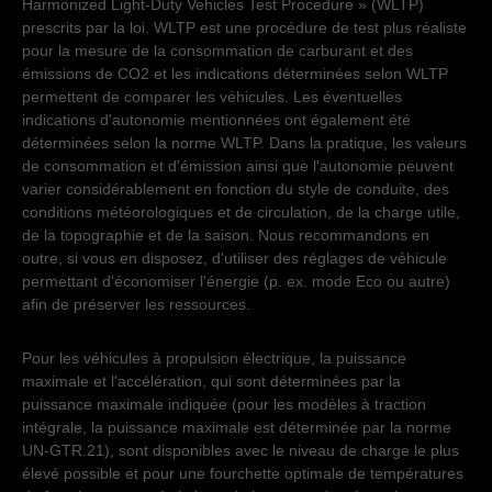
Harmonized Light-Duty Vehicles Test Procedure » (WLTP)
Samedi - Dimanche
fermé
Vendredi
07:30
-
12:00
13:30
-
17:00
prescrits par la loi. WLTP est une procédure de test plus réaliste
Samedi - Dimanche
fermé
pour la mesure de la consommation de carburant et des
émissions de CO2 et les indications déterminées selon WLTP
permettent de comparer les véhicules. Les éventuelles
indications d'autonomie mentionnées ont également été
déterminées selon la norme WLTP. Dans la pratique, les valeurs
de consommation et d'émission ainsi que l'autonomie peuvent
varier considérablement en fonction du style de conduite, des
conditions météorologiques et de circulation, de la charge utile,
de la topographie et de la saison. Nous recommandons en
outre, si vous en disposez, d'utiliser des réglages de véhicule
permettant d'économiser l'énergie (p. ex. mode Eco ou autre)
afin de préserver les ressources.
Pour les véhicules à propulsion électrique, la puissance
maximale et l'accélération, qui sont déterminées par la
puissance maximale indiquée (pour les modèles à traction
intégrale, la puissance maximale est déterminée par la norme
UN-GTR.21), sont disponibles avec le niveau de charge le plus
élevé possible et pour une fourchette optimale de températures