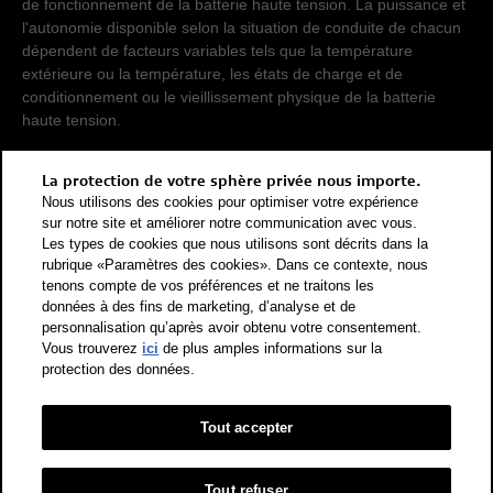
de fonctionnement de la batterie haute tension. La puissance et
l'autonomie disponible selon la situation de conduite de chacun
dépendent de facteurs variables tels que la température
extérieure ou la température, les états de charge et de
conditionnement ou le vieillissement physique de la batterie
haute tension.
Pour que les consommations d'énergie de différents types de
La protection de votre sphère privée nous importe.
propulsion (essence, diesel, gaz, courant électrique, etc.) soient
Nous utilisons des cookies pour optimiser votre expérience
comparables, elles sont également indiquées sous forme
sur notre site et améliorer notre communication avec vous.
d'équivalents essence (unité de mesure énergétique). Le CO2
Les types de cookies que nous utilisons sont décrits dans la
rubrique «Paramètres des cookies». Dans ce contexte, nous
est le principal gaz à effet de serre responsable du
tenons compte de vos préférences et ne traitons les
réchauffement climatique. Valeur moyenne des émissions de
données à des fins de marketing, d’analyse et de
CO2 pour tous les véhicules neufs vendus en Suisse: 111 g/km
personnalisation qu’après avoir obtenu votre consentement.
(WLTP). Valeur cible des émissions de CO2 pour tous les
Vous trouverez
ici
de plus amples informations sur la
véhicules neufs vendus en Suisse: 93.6 g/km (WLTP). Les
protection des données.
données indiquées pour un véhicule peuvent différer des
données d'immatriculation conformément à l'homologation de
véhicule individuel.
Tout accepter
Catégorie de rendement énergétique selon la nouvelle méthode
de calcul conformément à l'annexe 4.1 de l'OEEE et valable dès
Tout refuser