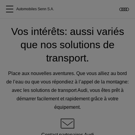
Automobiles Senn S.A.
Tous les modèles
Vos intérêts: aussi variés
que nos solutions de
A propos
transport.
Acheter une Audi
Place aux nouvelles aventures. Que vous alliez au bord
Service
de l’eau ou que vous répondiez à l’appel de la montagne:
avec les solutions de transport Audi, vous êtes prêt à
démarrer facilement et rapidement grâce à votre
Accessoires Audi d'origine
équipement.
Clients commerciaux
Contact partenaires Audi