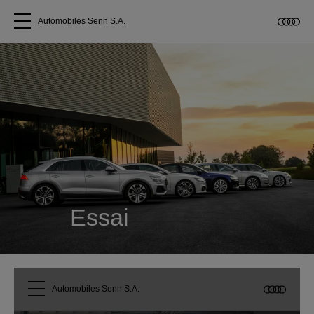
Automobiles Senn S.A.
Tous les modèles
A propos
Acheter une Audi
Service
Essai
Accessoires Audi d'origine
Clients commerciaux