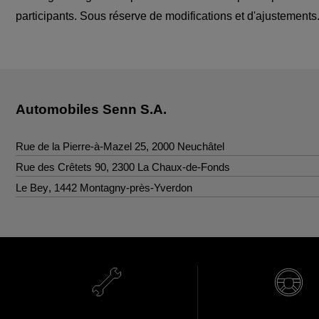
participants. Sous réserve de modifications et d'ajustements
Automobiles Senn S.A.
Rue de la Pierre-à-Mazel 25
,
2000
Neuchâtel
Contact
Rue des Crêtets 90
,
2300
La Chaux-de-Fonds
Contact
Le Bey
,
1442
Montagny-près-Yverdon
Tél.
:
+41 32 723 97 97
Contact
Fax
:
+41 32 723 97 79
Tél.
:
+41 32 925 92 92
info@sennautos.ch
Fax
:
+41 32 925 92 99
Tél.
:
+41 24 447 44 88
info@sennautos.ch
Fax
:
+41 24 447 44 89
info@sennautos.ch