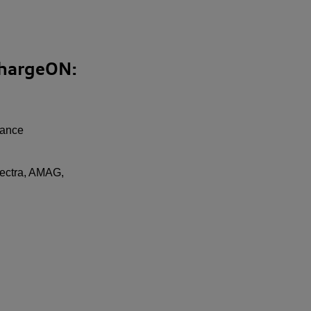
chargeON:
sance
lectra, AMAG,