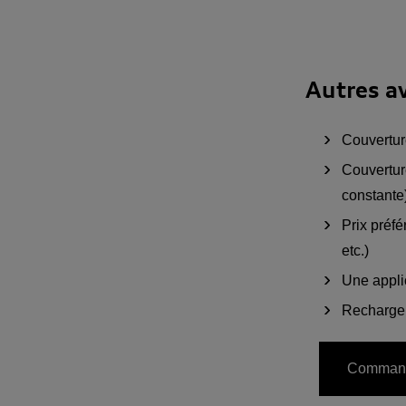
Autres a
Couvertur
Couvertur
constante
Prix préf
etc.)
Une applic
Recharge f
Commande