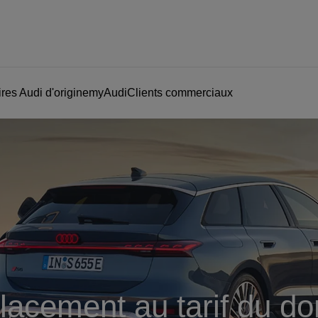
res Audi d'origine
myAudi
Clients commerciaux
acement au tarif du do