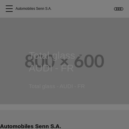
Automobiles Senn S.A.
Tous les modèles
A propos
Total glass -
Acheter une Audi
AUDI - FR
Service
Total glass - AUDI - FR
Accessoires Audi d'origine
Clients commerciaux
Automobiles Senn S.A.