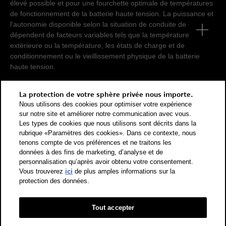
élevé possible et pour une fourchette optimale de températures
de fonctionnement de la batterie haute tension. La puissance et
l'autonomie disponible selon la situation de conduite de chacun
dépendent de facteurs variables tels que la température
extérieure ou la température, les états de charge et de
conditionnement ou le vieillissement physique de la batterie
haute tension.
Pour que les consommations d'énergie de différents types de
La protection de votre sphère privée nous importe.
propulsion (essence, diesel, gaz, courant électrique, etc.) soient
Nous utilisons des cookies pour optimiser votre expérience
comparables, elles sont également indiquées sous forme
sur notre site et améliorer notre communication avec vous.
d'équivalents essence (unité de mesure énergétique). Le CO2
Les types de cookies que nous utilisons sont décrits dans la
rubrique «Paramètres des cookies». Dans ce contexte, nous
est le principal gaz à effet de serre responsable du
tenons compte de vos préférences et ne traitons les
réchauffement climatique. Valeur moyenne des émissions de
données à des fins de marketing, d’analyse et de
CO2 pour tous les véhicules neufs vendus en Suisse: 111 g/km
personnalisation qu’après avoir obtenu votre consentement.
(WLTP). Valeur cible des émissions de CO2 pour tous les
Vous trouverez
ici
de plus amples informations sur la
véhicules neufs vendus en Suisse: 93.6 g/km (WLTP). Les
protection des données.
données indiquées pour un véhicule peuvent différer des
données d'immatriculation conformément à l'homologation de
véhicule individuel.
Tout accepter
Catégorie de rendement énergétique selon la nouvelle méthode