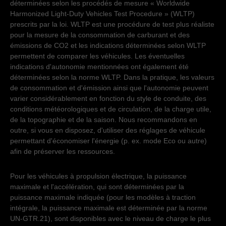
Samedi - Dimanche
fermé
déterminées selon les procédés de mesure « Worldwide
Vendredi
07:30
-
12:00
13:30
-
17:00
Lundi - Jeudi
07:30
-
12:00
13:30
-
17:45
Harmonized Light-Duty Vehicles Test Procedure » (WLTP)
Samedi - Dimanche
fermé
Vendredi
07:30
-
12:00
13:30
-
17:00
prescrits par la loi. WLTP est une procédure de test plus réaliste
Samedi - Dimanche
fermé
pour la mesure de la consommation de carburant et des
émissions de CO2 et les indications déterminées selon WLTP
permettent de comparer les véhicules. Les éventuelles
indications d'autonomie mentionnées ont également été
déterminées selon la norme WLTP. Dans la pratique, les valeurs
de consommation et d'émission ainsi que l'autonomie peuvent
varier considérablement en fonction du style de conduite, des
conditions météorologiques et de circulation, de la charge utile,
de la topographie et de la saison. Nous recommandons en
outre, si vous en disposez, d'utiliser des réglages de véhicule
permettant d'économiser l'énergie (p. ex. mode Eco ou autre)
afin de préserver les ressources.
Pour les véhicules à propulsion électrique, la puissance
maximale et l'accélération, qui sont déterminées par la
puissance maximale indiquée (pour les modèles à traction
intégrale, la puissance maximale est déterminée par la norme
UN-GTR.21), sont disponibles avec le niveau de charge le plus