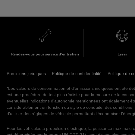
Contact
Fax
:
+41 32 723 97 79
Tél.
:
+41 32 925 92 92
info@sennautos.ch
Fax
:
+41 32 925 92 99
Tél.
:
+41 24 447 44 88
info@sennautos.ch
Fax
:
+41 24 447 44 89
info@sennautos.ch
Rendez-vous pour service d'entretien
Essai
Précisions juridiques
Politique de confidentialité
Politique de c
*Les valeurs de consommation et d'émissions indiquées ont été dé
est une procédure de test plus réaliste pour la mesure de la cons
éventuelles indications d'autonomie mentionnées ont également été
considérablement en fonction du style de conduite, des conditions 
d'utiliser des réglages de véhicule permettant d'économiser l'énerg
Pour les véhicules à propulsion électrique, la puissance maximale e
est déterminée par la norme UN-GTR.21), sont disponibles avec le 