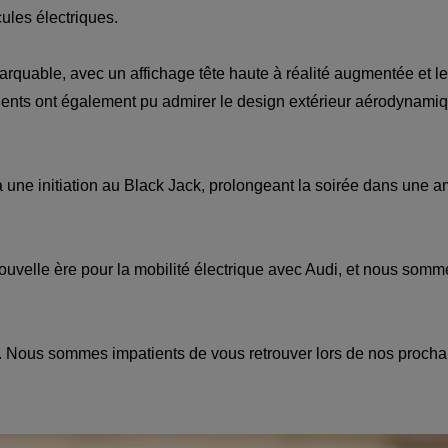
ules électriques.
arquable, avec un affichage tête haute à réalité augmentée et 
ients ont également pu admirer le design extérieur aérodynamiqu
 à une initiation au Black Jack, prolongeant la soirée dans une 
uvelle ère pour la mobilité électrique avec Audi, et nous somme
le. Nous sommes impatients de vous retrouver lors de nos proch