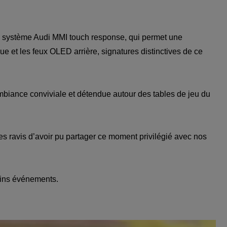
le système Audi MMI touch response, qui permet une
e et les feux OLED arrière, signatures distinctives de ce
ambiance conviviale et détendue autour des tables de jeu du
s ravis d’avoir pu partager ce moment privilégié avec nos
ains événements.