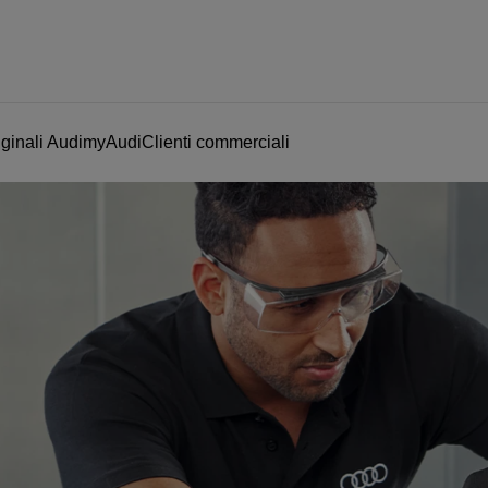
ginali Audi
myAudi
Clienti commerciali