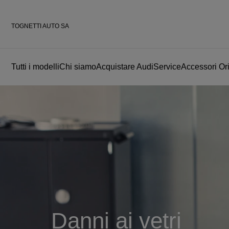
TOGNETTI AUTO SA
Tutti i modelli
Chi siamo
Acquistare Audi
Service
Accessori Ori
Danni ai vetri