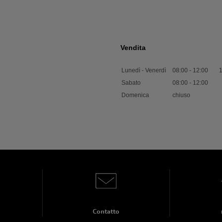
Vendita
Lunedì - Venerdì
08:00
-
12:00
Sabato
08:00
-
12:00
Domenica
chiuso
Contatto