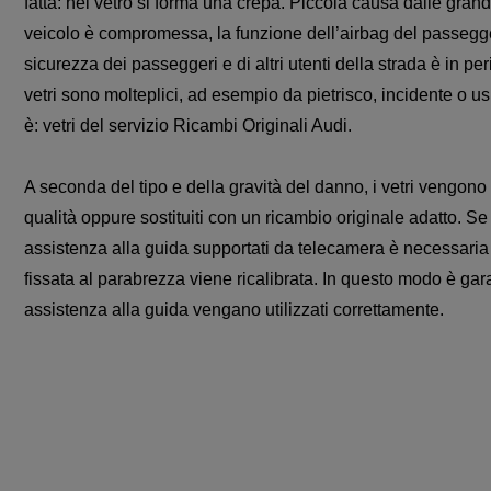
fatta: nel vetro si forma una crepa. Piccola causa dalle grand
veicolo è compromessa, la funzione dell’airbag del passegge
sicurezza dei passeggeri e di altri utenti della strada è in p
vetri sono molteplici, ad esempio da pietrisco, incidente o 
è: vetri del servizio Ricambi Originali Audi.
A seconda del tipo e della gravità del danno, i vetri vengono r
qualità oppure sostituiti con un ricambio originale adatto. Se
assistenza alla guida supportati da telecamera è necessaria 
fissata al parabrezza viene ricalibrata. In questo modo è gara
assistenza alla guida vengano utilizzati correttamente.