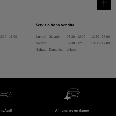
Servizio dopo vendita
13:30
-
18:00
Lunedì - Giovedì
07:30
-
12:00
13:30
-
18:00
Venerdì
07:30
-
12:00
13:30
-
17:00
Sabato - Domenica
chiuso
myAudi
Annunciare un danno