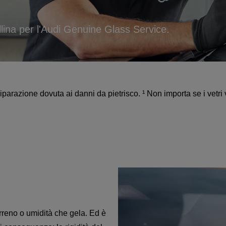
llina per l'Audi Genuine Glass Service.
riparazione dovuta ai danni da pietrisco. ¹ Non importa se i vetri
rreno o umidità che gela. Ed è