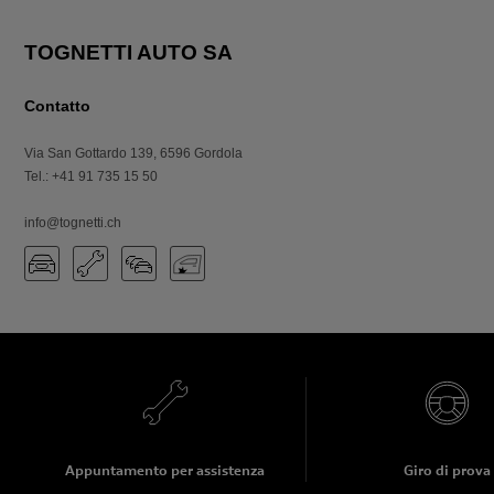
Contatto
Via San Gottardo 139
,
6596
Gordola
Tel.
:
+41 91 735 15 50
info@tognetti.ch
Appuntamento per assistenza
Giro di prova