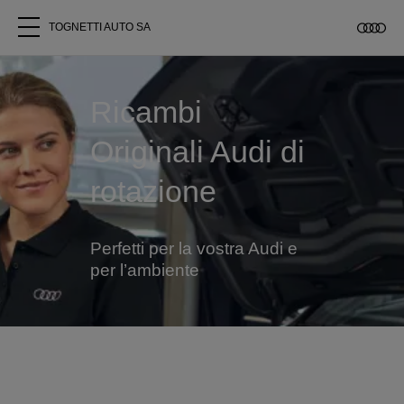
TOGNETTI AUTO SA
Tutti i modelli
Ricambi
Chi siamo
Originali Audi di
rotazione
Acquistare Audi
Service
Perfetti per la vostra Audi e
per l’ambiente
Accessori Originali Audi
Clienti commerciali