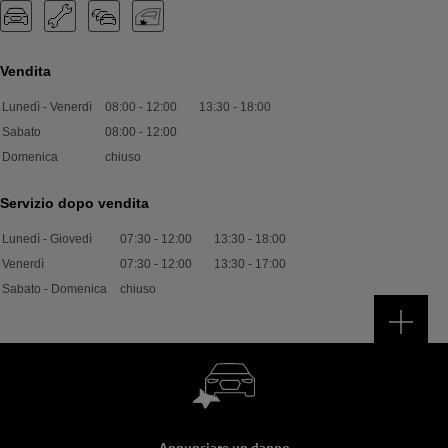
Vendita
Lunedì - Venerdì
08:00
-
12:00
13:30
-
18:00
Sabato
08:00
-
12:00
Domenica
chiuso
Servizio dopo vendita
Lunedì - Giovedì
07:30
-
12:00
13:30
-
18:00
Venerdì
07:30
-
12:00
13:30
-
17:00
Sabato - Domenica
chiuso
Annunciare un danno