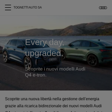
TOGNETTI AUTO SA
Tutti i modelli
Chi siamo
Every day,
upgraded.
Acquistare Audi
Service
Scoprite i nuovi modelli Audi
Q4 e-tron.
Accessori Originali Audi
Clienti commerciali
Scoprite una nuova libertà nella gestione dell'energia
grazie alla ricarica bidirezionale dei nuovi modelli Audi