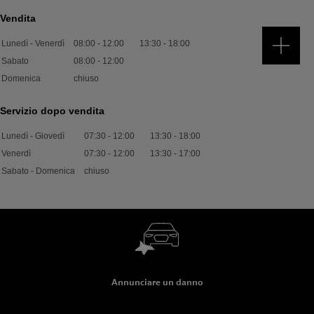
Vendita
Lunedì - Venerdì
08:00
-
12:00
13:30
-
18:00
Sabato
08:00
-
12:00
Domenica
chiuso
Servizio dopo vendita
Lunedì - Giovedì
07:30
-
12:00
13:30
-
18:00
Venerdì
07:30
-
12:00
13:30
-
17:00
Sabato - Domenica
chiuso
Annunciare un danno