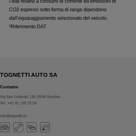
I dati relativi a consumi di corrente ed emissioni di
CO2 espressi sotto forma di range dipendono
dall’equipaggiamento selezionato del veicolo.
¹Riferimento DAT
Contatto
Via San Gottardo 139
,
6596
Gordola
Tel.
:
+41 91 735 15 50
info@tognetti.ch