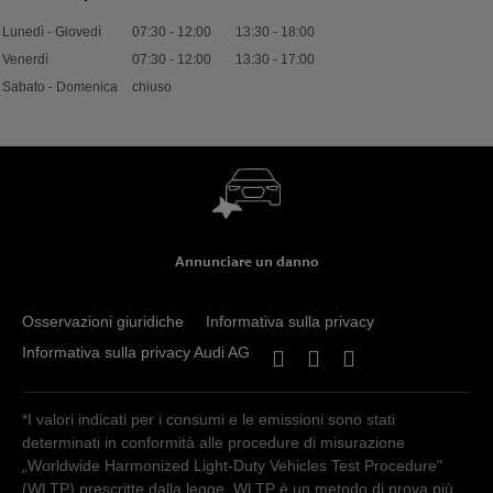
Lunedì - Giovedì
07:30
-
12:00
13:30
-
18:00
Venerdì
07:30
-
12:00
13:30
-
17:00
Sabato - Domenica
chiuso
Annunciare un danno
Osservazioni giuridiche
Informativa sulla privacy
Informativa sulla privacy Audi AG
*I valori indicati per i consumi e le emissioni sono stati
determinati in conformità alle procedure di misurazione
„Worldwide Harmonized Light-Duty Vehicles Test Procedure"
(WLTP) prescritte dalla legge. WLTP è un metodo di prova più