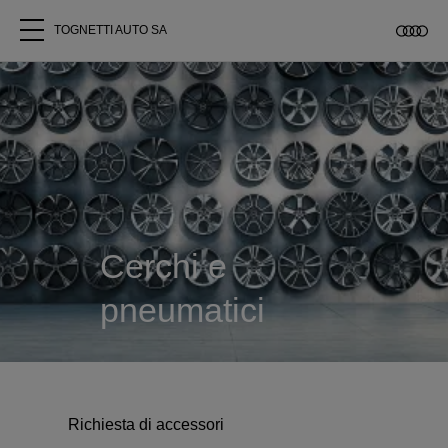
TOGNETTI AUTO SA
Tutti i modelli
Chi siamo
Acquistare Audi
Cerchi e
Service
pneumatici
Accessori Originali Audi
Clienti commerciali
Richiesta di accessori