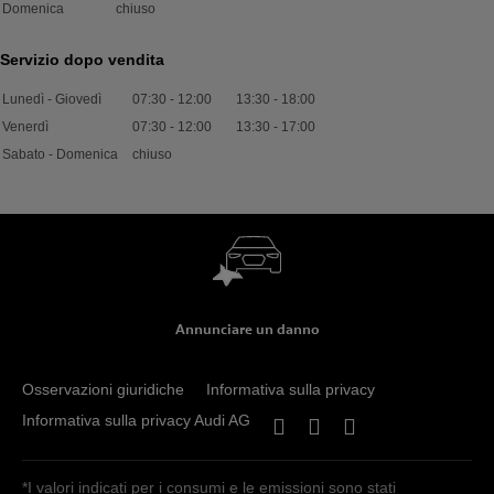
Domenica
chiuso
Servizio dopo vendita
Lunedì - Giovedì
07:30
-
12:00
13:30
-
18:00
Venerdì
07:30
-
12:00
13:30
-
17:00
Sabato - Domenica
chiuso
Annunciare un danno
Osservazioni giuridiche
Informativa sulla privacy
Informativa sulla privacy Audi AG
*I valori indicati per i consumi e le emissioni sono stati