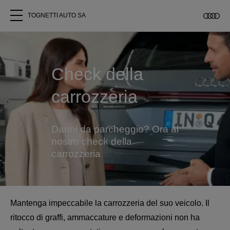
TOGNETTI AUTO SA
Tutti i modelli
Check della
Chi siamo
carrozzeria
Acquistare Audi
Danni da parcheggio? Ora al
Service
nostro check della
carrozzeria
Accessori Originali Audi
Clienti commerciali
Mantenga impeccabile la carrozzeria del suo veicolo. Il
ritocco di graffi, ammaccature e deformazioni non ha