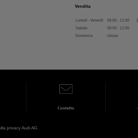
Vendita
Lunedì - Venerdì
08:00
-
12:00
Sabato
08:00
-
12:00
Domenica
chiuso
Contatto
ulla privacy Audi AG