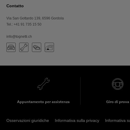
Contatto
Via San Gottardo 139
,
6596
Gordola
Tel.
:
+41 91 735 15 50
info@tognetti.ch
Appuntamento per assistenza
Giro di prova
Osservazioni giuridiche
Informativa sulla privacy
Informativa s