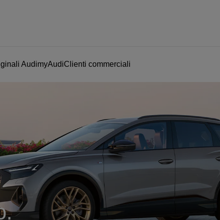
ginali Audi
myAudi
Clienti commerciali
o.