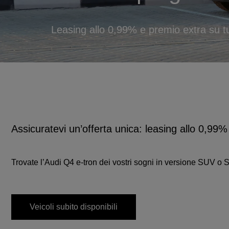
Leasing allo 0,99% e premio extra su tut
Assicuratevi un’offerta unica: leasing allo 0,99% 
Trovate l’Audi Q4 e-tron dei vostri sogni in versione SUV o 
Veicoli subito disponibili