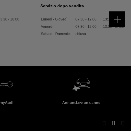
Servizio dopo vendita
13:30
-
18:00
Lunedì - Giovedì
07:30
-
12:00
13:30
-
18:00
Venerdì
07:30
-
12:00
13:30
-
17:00
Sabato - Domenica
chiuso
myAudi
Annunciare un danno