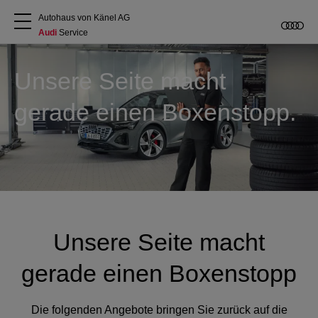
Autohaus von Känel AG
Audi
 Service
Über uns
Unsere Seite macht
gerade einen Boxenstopp.
Audi kaufen
Service & Reparatur
Audi Original Zubehör
Geschäftskunden
Unsere Seite macht
gerade einen Boxenstopp
Die folgenden Angebote bringen Sie zurück auf die