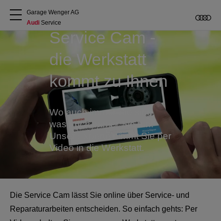
Garage Wenger AG
Audi
 Service
Service Cam -
Über uns
die Werkstatt
Audi kaufen
kommt zu Ihnen
Service & Reparatur
Wo auch immer Sie sind,
was auch immer Sie tun:
Audi Original Zubehör
Unser Experte nimmt Sie per
Video in die Werkstatt.
Geschäftskunden
Die Service Cam lässt Sie online über Service- und
Reparaturarbeiten entscheiden. So einfach gehts: Per