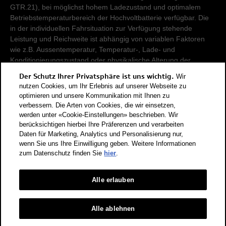
GTR.21), bei möglichst hohem Ladezustand und optimalem
Betriebstemperaturbereich der Hochvoltbatterie verfügbar. Die
in der individuellen Fahrsituation zur Verfügung stehende
Leistung und Reichweite ist abhängig von variablen Faktoren
wie z.B. Aussentemperatur, Temperatur-, Lade- und
Konditionierungszustand oder physikalische Alterung der
Hochvoltbatterie.
Der Schutz Ihrer Privatsphäre ist uns wichtig.
Wir
nutzen Cookies, um Ihr Erlebnis auf unserer Webseite zu
Damit Energieverbräuche unterschiedlicher Antriebsformen
optimieren und unsere Kommunikation mit Ihnen zu
verbessern. Die Arten von Cookies, die wir einsetzen,
(Benzin, Diesel, Gas, Strom, usw.) vergleichbar sind, werden sie
werden unter «Cookie-Einstellungen» beschrieben. Wir
zusätzlich als sogenannte Benzinäquivalente (Masseinheit für
berücksichtigen hierbei Ihre Präferenzen und verarbeiten
Energie) ausgewiesen. CO2 ist das für die Erderwärmung
Daten für Marketing, Analytics und Personalisierung nur,
hauptverantwortliche Treibhausgas. CO2-Mittelwert aller in der
wenn Sie uns Ihre Einwilligung geben. Weitere Informationen
Schweiz angebotenen Fahrzeugmodelle: 111 g/km (WLTP).
zum Datenschutz finden Sie
hier
.
CO2-Zielwert der in der Schweiz angebotenen
Fahrzeugmodelle: 93.6 g/km (WLTP). Die Angaben für ein
Fahrzeug können von den zulassungsrelevanten Daten nach
Alle erlauben
der individuellen Einzelfahrzeuggenehmigung abweichen.
Energieeffizienz-Kategorie nach dem neuen
Alle ablehnen
Berechnungsverfahren gemäss Anhang 4.1 EnEV, gültig ab