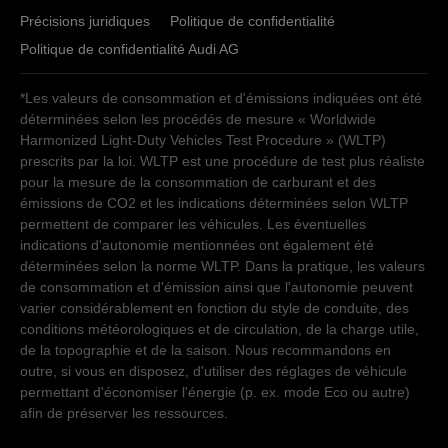
Samedi
09:00
-
17:00
Lundi - Vendredi
Précisions juridiques
08:00
-
12:00
Politique de confidentialité
13:30
-
18:30
Dimanche
fermé
Samedi
09:00
-
17:00
Politique de confidentialité Audi AG
Dimanche
fermé
Service après-vente
*Les valeurs de consommation et d'émissions indiquées ont été
Service après-vente
déterminées selon les procédés de mesure « Worldwide
Lundi - Jeudi
07:30
-
12:00
13:30
-
17:30
Harmonized Light-Duty Vehicles Test Procedure » (WLTP)
Vendredi
07:30
-
12:00
13:30
-
17:00
Lundi - Jeudi
07:30
-
12:00
13:30
-
17:30
prescrits par la loi. WLTP est une procédure de test plus réaliste
Samedi - Dimanche
fermé
Vendredi
07:30
-
12:00
13:30
-
17:00
pour la mesure de la consommation de carburant et des
Samedi - Dimanche
émissions de CO2 et les indications déterminées selon WLTP
fermé
permettent de comparer les véhicules. Les éventuelles
indications d'autonomie mentionnées ont également été
déterminées selon la norme WLTP. Dans la pratique, les valeurs
de consommation et d'émission ainsi que l'autonomie peuvent
varier considérablement en fonction du style de conduite, des
conditions météorologiques et de circulation, de la charge utile,
de la topographie et de la saison. Nous recommandons en
outre, si vous en disposez, d'utiliser des réglages de véhicule
permettant d'économiser l'énergie (p. ex. mode Eco ou autre)
afin de préserver les ressources.