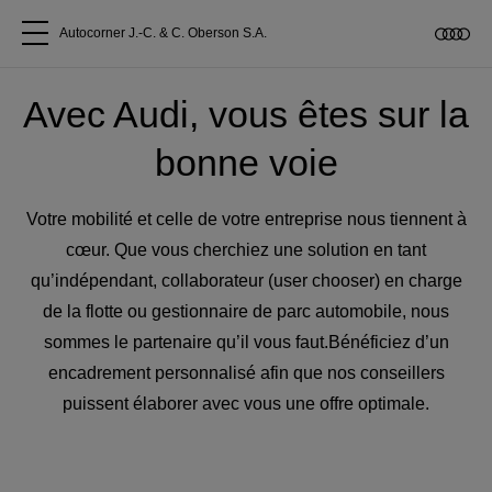
Autocorner J.-C. & C. Oberson S.A.
Tous les modèles
Avec Audi, vous êtes sur la
bonne voie
A propos
Votre mobilité et celle de votre entreprise nous tiennent à
Acheter une Audi
cœur. Que vous cherchiez une solution en tant
qu’indépendant, collaborateur (user chooser) en charge
Service
de la flotte ou gestionnaire de parc automobile, nous
sommes le partenaire qu’il vous faut.Bénéficiez d’un
Accessoires Audi d'origine
encadrement personnalisé afin que nos conseillers
puissent élaborer avec vous une offre optimale.
Clients commerciaux