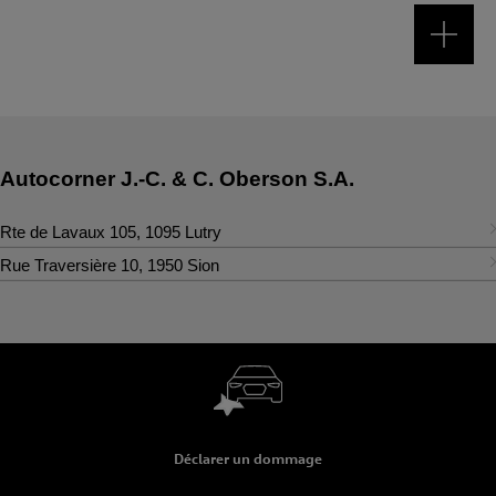
Autocorner J.-C. & C. Oberson S.A.
Rte de Lavaux 105
,
1095
Lutry
Contact
Rue Traversière 10
,
1950
Sion
Contact
Tél.
:
+41 21 796 22 22
Fax
:
+41 21 791 13 86
Tél.
:
+41 27 326 60 60
audi@autocorner.ch
audi-sion@autocorner.ch
Vente
Déclarer un dommage
Vente
Lundi - Vendredi
08:00
-
12:00
13:30
-
18:30