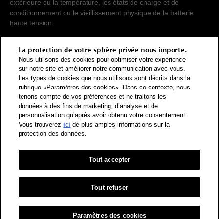
extérieure ou la température, les états de charge et de
conditionnement ou le vieillissement physique de la batterie
haute tension.
Pour que les consommations d'énergie de différents types de
La protection de votre sphère privée nous importe.
propulsion (essence, diesel, gaz, courant électrique, etc.) soient
Nous utilisons des cookies pour optimiser votre expérience
comparables, elles sont également indiquées sous forme
sur notre site et améliorer notre communication avec vous.
d'équivalents essence (unité de mesure énergétique). Le CO2
Les types de cookies que nous utilisons sont décrits dans la
rubrique «Paramètres des cookies». Dans ce contexte, nous
est le principal gaz à effet de serre responsable du
tenons compte de vos préférences et ne traitons les
réchauffement climatique. Valeur moyenne des émissions de
données à des fins de marketing, d’analyse et de
CO2 pour tous les véhicules neufs vendus en Suisse: 111 g/km
personnalisation qu’après avoir obtenu votre consentement.
(WLTP). Valeur cible des émissions de CO2 pour tous les
Vous trouverez
ici
de plus amples informations sur la
véhicules neufs vendus en Suisse: 93.6 g/km (WLTP). Les
protection des données.
données indiquées pour un véhicule peuvent différer des
données d'immatriculation conformément à l'homologation de
Tout accepter
véhicule individuel.
Catégorie de rendement énergétique selon la nouvelle méthode
de calcul conformément à l'annexe 4.1 de l'OEEE et valable dès
Tout refuser
le 1er janvier 2023. Vous trouverez des informations sur
l'étiquette-énergie pour les voitures de tourisme sur le site de
Paramètres des cookies
l'Office fédéral de l'énergie OFEN.