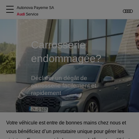
Autonova Payerne SA
Audi
 Service
A propos
Carrosserie
Acheter une Audi
endommagée?
Service
Déclarer un dégât de
Accessoires Audi d'origine
carrosserie facilement et
rapidement
Clients commerciaux
Votre véhicule est entre de bonnes mains chez nous et
vous bénéficiez d’un prestataire unique pour gérer les