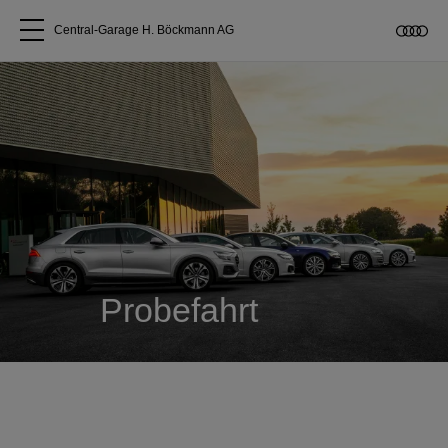
Central-Garage H. Böckmann AG
Alle Modelle
Über uns
Audi kaufen
Service & Reparatur
Probefahrt
Audi Original Zubehör
Geschäftskunden