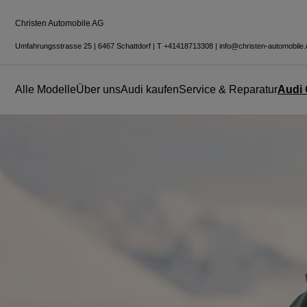
Christen Automobile AG
Umfahrungsstrasse 25
|
6467 Schattdorf
|
T
+41418713308
|
info@christen-automobile.
Alle Modelle
Über uns
Audi kaufen
Service & Reparatur
Audi 