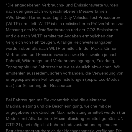
*Die angegebenen Verbrauchs- und Emissionswerte wurden
nach den gesetzlich vorgeschriebenen Messverfahren
«Worldwide Harmonized Light-Duty Vehicles Test Procedure»
(WLTP) ermittelt. WLTP ist ein realistischeres Prüfverfahren zur
Messung des Kraftstoffverbrauchs und der CO2-Emissionen
und die nach WLTP ermittelten Angaben ermöglichen den
Vergleich von Fahrzeugen. Allfällige Reichweitenangaben
wurden ebenfalls nach WLTP ermittelt. In der Praxis können
Verbrauchs- und Emissionswerte sowie Reichweiten je nach
Fahrstil, Witterungs- und Verkehrsbedingungen, Zuladung,
Topographie und Jahreszeit teilweise deutlich abweichen. Wir
empfehlen ausserdem, sofern vorhanden, die Verwendung von
energiesparenden Fahrzeugeinstellungen (bspw. Eco-Modus
o.ä.) zur Schonung der Ressourcen.
Bei Fahrzeugen mit Elektroantrieb sind die elektrische
Maximalleistung und die Beschleunigung, welche mit der
angegebenen elektrischen Maximalleistung ermittelt werden (für
Modelle mit Allradantrieb: Maximalleistung ermittelt gemäss UN-
GTR.21), bei möglichst hohem Ladezustand und optimalem
Betriebstemperaturbereich der Hochvoltbatterie verfügbar. Die