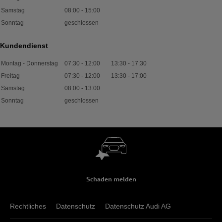
Samstag
08:00
-
15:00
Sonntag
geschlossen
Kundendienst
Montag - Donnerstag
07:30
-
12:00
13:30
-
17:30
Freitag
07:30
-
12:00
13:30
-
17:00
Samstag
08:00
-
13:00
Sonntag
geschlossen
Schaden melden
Rechtliches
Datenschutz
Datenschutz Audi AG