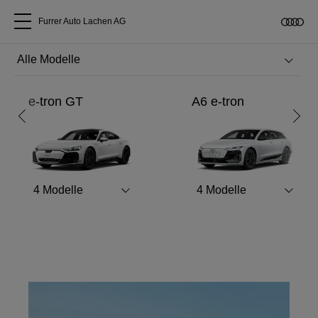
Furrer Auto Lachen AG
Alle Modelle
RS like never before.
e-tron GT
A6 e-tron
Über uns
Entdecken Sie den neuen Audi RS 5.
Audi kaufen
Mehr erfahren
4
Modelle
4
Modelle
Service & Reparatur
Audi Original Zubehör
Geschäftskunden