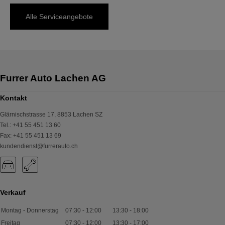
Alle Serviceangebote
Kontakt
Glärnischstrasse 17
,
8853
Lachen SZ
Tel.
:
+41 55 451 13 60
Fax
:
+41 55 451 13 69
kundendienst@furrerauto.ch
Verkauf
Montag - Donnerstag
07:30
-
12:00
13:30
-
18:00
Freitag
07:30
-
12:00
13:30
-
17:00