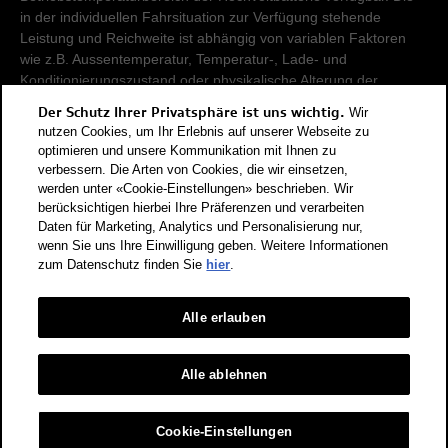
in der individuellen Fahrsituation zur Verfügung stehende
Leistung und Reichweite ist abhängig von variablen Faktoren
wie z.B. Aussentemperatur, Temperatur-, Lade- und
Konditionierungszustand oder physikalische Alterung der
Hochvoltbatterie.
Der Schutz Ihrer Privatsphäre ist uns wichtig.
Wir
nutzen Cookies, um Ihr Erlebnis auf unserer Webseite zu
Damit Energieverbräuche unterschiedlicher Antriebsformen
optimieren und unsere Kommunikation mit Ihnen zu
verbessern. Die Arten von Cookies, die wir einsetzen,
(Benzin, Diesel, Gas, Strom, usw.) vergleichbar sind, werden sie
werden unter «Cookie-Einstellungen» beschrieben. Wir
zusätzlich als sogenannte Benzinäquivalente (Masseinheit für
berücksichtigen hierbei Ihre Präferenzen und verarbeiten
Energie) ausgewiesen. CO2 ist das für die Erderwärmung
Daten für Marketing, Analytics und Personalisierung nur,
hauptverantwortliche Treibhausgas. CO2-Mittelwert aller in der
wenn Sie uns Ihre Einwilligung geben. Weitere Informationen
Schweiz angebotenen Fahrzeugmodelle: 111 g/km (WLTP).
zum Datenschutz finden Sie
hier
.
CO2-Zielwert der in der Schweiz angebotenen
Fahrzeugmodelle: 93.6 g/km (WLTP). Die Angaben für ein
Fahrzeug können von den zulassungsrelevanten Daten nach
Alle erlauben
der individuellen Einzelfahrzeuggenehmigung abweichen.
Energieeffizienz-Kategorie nach dem neuen
Alle ablehnen
Berechnungsverfahren gemäss Anhang 4.1 EnEV, gültig ab
01.01.2023. Informationen zur Energieetikette für
Cookie-Einstellungen
Personenwagen finden Sie unter Bundesamt für Energie BFE.