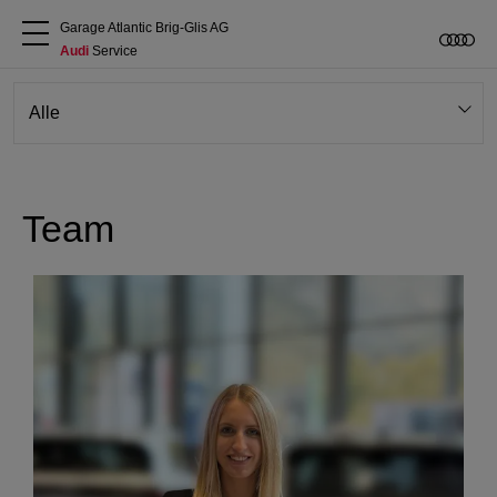
Garage Atlantic Brig-Glis AG
Audi
 Service
Über uns
Audi kaufen
Team
Service & Reparatur
Audi Original Zubehör
Geschäftskunden