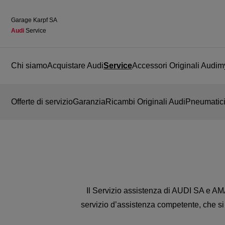
Garage Karpf SA
Audi
 Service
Chi siamo
Acquistare Audi
Service
Accessori Originali Audi
m
Offerte di servizio
Garanzia
Ricambi Originali Audi
Pneumatici
Il Servizio assistenza di AUDI SA e AMA
servizio d’assistenza competente, che si t