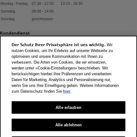
Montag - Freitag
07:30
-
12:00
13:15
-
18:30
Samstag
08:00
-
14:00
Sonntag
geschlossen
Kundendienst
Montag - Donnerstag
07:30
-
12:00
13:15
-
17:30
Der Schutz Ihrer Privatsphäre ist uns wichtig.
Wir
nutzen Cookies, um Ihr Erlebnis auf unserer Webseite zu
Freitag
07:30
-
12:00
13:15
-
17:00
optimieren und unsere Kommunikation mit Ihnen zu
Samstag
nur mit Termin
verbessern. Die Arten von Cookies, die wir einsetzen,
Sonntag
geschlossen
werden unter «Cookie-Einstellungen» beschrieben. Wir
berücksichtigen hierbei Ihre Präferenzen und verarbeiten
Daten für Marketing, Analytics und Personalisierung nur,
wenn Sie uns Ihre Einwilligung geben. Weitere Informationen
zum Datenschutz finden Sie
hier
.
Alle erlauben
Schaden melden
Alle ablehnen
Rechtliches
Datenschutz
Datenschutz Audi AG