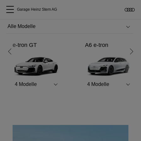
Garage Heinz Stern AG
Alle Modelle
RS like never before.
e-tron GT
A6 e-tron
Über uns
Entdecken Sie den neuen Audi RS 5.
Audi kaufen
Mehr erfahren
4
Modelle
4
Modelle
Service & Reparatur
Audi Original Zubehör
Geschäftskunden