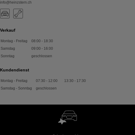
info@heinzstern.ch
Verkauf
Montag - Freitag
08:00
-
18:30
Samstag
09:00
-
16:00
Sonntag
geschlossen
Kundendienst
Montag - Freitag
07:30
-
12:00
13:30
-
17:30
Samstag - Sonntag
geschlossen