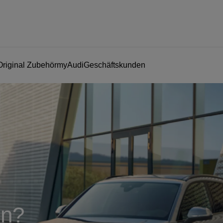
Original Zubehör
myAudi
Geschäftskunden
en?