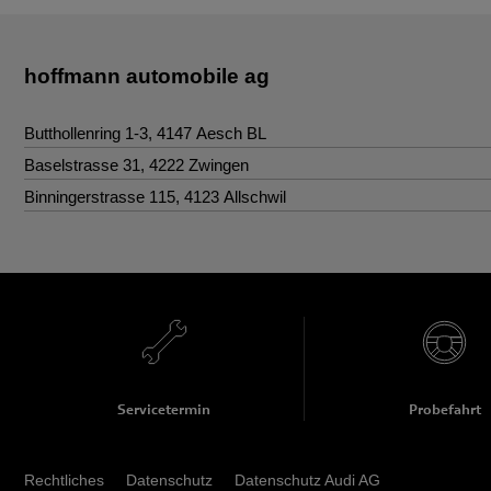
hoffmann automobile ag
Butthollenring 1-3
,
4147
Aesch BL
Kontakt
Baselstrasse 31
,
4222
Zwingen
Kontakt
Binningerstrasse 115
,
4123
Allschwil
Tel.
:
+41 61 706 84 84
Kontakt
Tel.
:
+41 61 706 84 60
info@hoffmann-automobile.ch
Tel.
:
+41 61 421 87 28
zwingen@hoffmann-automobile.ch
allschwil@hoffmann-automobile.ch
Servicetermin
Probefahrt
Rechtliches
Datenschutz
Datenschutz Audi AG