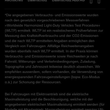
Rechtliches
Datenschutz
Datenschutz Audi AG
*Die angegebenen Verbrauchs- und Emissionswerte wurden
nach den gesetzlich vorgeschriebenen Messverfahren
«Worldwide Harmonized Light-Duty Vehicles Test Procedure»
(WLTP) ermittelt. WLTP ist ein realistischeres Prüfverfahren zur
Messung des Kraftstoffverbrauchs und der CO2-Emissionen
und die nach WLTP ermittelten Angaben ermöglichen den
Vergleich von Fahrzeugen. Allfällige Reichweitenangaben
wurden ebenfalls nach WLTP ermittelt. In der Praxis können
Verbrauchs- und Emissionswerte sowie Reichweiten je nach
Fahrstil, Witterungs- und Verkehrsbedingungen, Zuladung,
Topographie und Jahreszeit teilweise deutlich abweichen. Wir
empfehlen ausserdem, sofern vorhanden, die Verwendung von
energiesparenden Fahrzeugeinstellungen (bspw. Eco-Modus
o.ä.) zur Schonung der Ressourcen.
Bei Fahrzeugen mit Elektroantrieb sind die elektrische
Maximalleistung und die Beschleunigung, welche mit der
angegebenen elektrischen Maximalleistung ermittelt werden (für
Modelle mit Allradantrieb: Maximalleistung ermittelt gemäss UN-