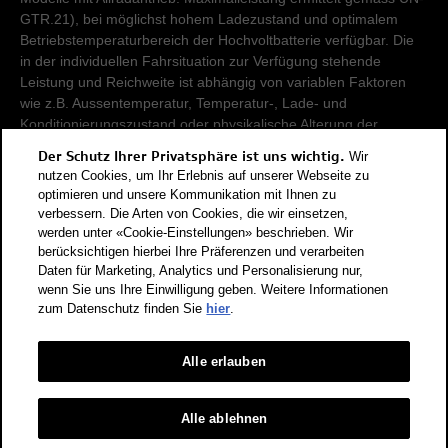
GTR.21), bei möglichst hohem Ladezustand und optimalem
Betriebstemperaturbereich der Hochvoltbatterie verfügbar. Die
in der individuellen Fahrsituation zur Verfügung stehende
Leistung und Reichweite ist abhängig von variablen Faktoren
wie z.B. Aussentemperatur, Temperatur-, Lade- und
Konditionierungszustand oder physikalische Alterung der
Hochvoltbatterie.
Der Schutz Ihrer Privatsphäre ist uns wichtig.
Wir
nutzen Cookies, um Ihr Erlebnis auf unserer Webseite zu
Damit Energieverbräuche unterschiedlicher Antriebsformen
optimieren und unsere Kommunikation mit Ihnen zu
verbessern. Die Arten von Cookies, die wir einsetzen,
(Benzin, Diesel, Gas, Strom, usw.) vergleichbar sind, werden sie
werden unter «Cookie-Einstellungen» beschrieben. Wir
zusätzlich als sogenannte Benzinäquivalente (Masseinheit für
berücksichtigen hierbei Ihre Präferenzen und verarbeiten
Energie) ausgewiesen. CO2 ist das für die Erderwärmung
Daten für Marketing, Analytics und Personalisierung nur,
hauptverantwortliche Treibhausgas. CO2-Mittelwert aller in der
wenn Sie uns Ihre Einwilligung geben. Weitere Informationen
Schweiz angebotenen Fahrzeugmodelle: 111 g/km (WLTP).
zum Datenschutz finden Sie
hier
.
CO2-Zielwert der in der Schweiz angebotenen
Fahrzeugmodelle: 93.6 g/km (WLTP). Die Angaben für ein
Alle erlauben
Fahrzeug können von den zulassungsrelevanten Daten nach
der individuellen Einzelfahrzeuggenehmigung abweichen.
Energieeffizienz-Kategorie nach dem neuen
Alle ablehnen
Berechnungsverfahren gemäss Anhang 4.1 EnEV, gültig ab