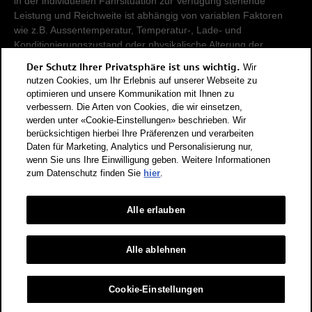
in der individuellen Fahrsituation zur Verfügung stehende
Leistung und Reichweite ist abhängig von variablen Faktoren
wie z.B. Aussentemperatur, Temperatur-, Lade- und
Konditionierungszustand oder physikalische Alterung der
Hochvoltbatterie.
Der Schutz Ihrer Privatsphäre ist uns wichtig.
Wir
nutzen Cookies, um Ihr Erlebnis auf unserer Webseite zu
Damit Energieverbräuche unterschiedlicher Antriebsformen
optimieren und unsere Kommunikation mit Ihnen zu
verbessern. Die Arten von Cookies, die wir einsetzen,
(Benzin, Diesel, Gas, Strom, usw.) vergleichbar sind, werden sie
werden unter «Cookie-Einstellungen» beschrieben. Wir
zusätzlich als sogenannte Benzinäquivalente (Masseinheit für
berücksichtigen hierbei Ihre Präferenzen und verarbeiten
Energie) ausgewiesen. CO2 ist das für die Erderwärmung
Daten für Marketing, Analytics und Personalisierung nur,
hauptverantwortliche Treibhausgas. CO2-Mittelwert aller in der
wenn Sie uns Ihre Einwilligung geben. Weitere Informationen
Schweiz angebotenen Fahrzeugmodelle: 111 g/km (WLTP).
zum Datenschutz finden Sie
hier
.
CO2-Zielwert der in der Schweiz angebotenen
Fahrzeugmodelle: 93.6 g/km (WLTP). Die Angaben für ein
Fahrzeug können von den zulassungsrelevanten Daten nach
Alle erlauben
der individuellen Einzelfahrzeuggenehmigung abweichen.
Energieeffizienz-Kategorie nach dem neuen
Alle ablehnen
Berechnungsverfahren gemäss Anhang 4.1 EnEV, gültig ab
01.01.2023. Informationen zur Energieetikette für
Cookie-Einstellungen
Personenwagen finden Sie unter Bundesamt für Energie BFE.