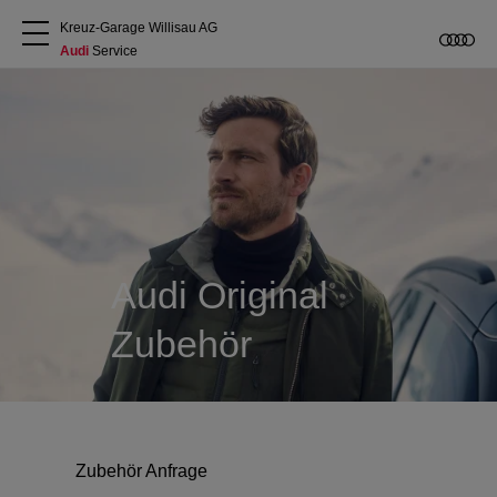
Kreuz-Garage Willisau AG
Audi
 Service
Über uns
Audi kaufen
Service & Reparatur
Audi Original
Audi Original Zubehör
Zubehör
Geschäftskunden
Zubehör Anfrage