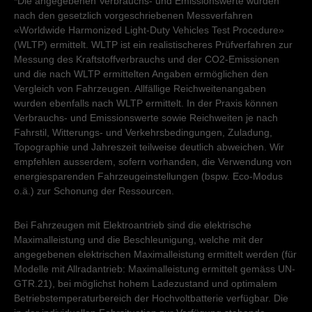
*Die angegebenen Verbrauchs- und Emissionswerte wurden
nach den gesetzlich vorgeschriebenen Messverfahren
«Worldwide Harmonized Light-Duty Vehicles Test Procedure»
(WLTP) ermittelt. WLTP ist ein realistischeres Prüfverfahren zur
Messung des Kraftstoffverbrauchs und der CO2-Emissionen
und die nach WLTP ermittelten Angaben ermöglichen den
Vergleich von Fahrzeugen. Allfällige Reichweitenangaben
wurden ebenfalls nach WLTP ermittelt. In der Praxis können
Verbrauchs- und Emissionswerte sowie Reichweiten je nach
Fahrstil, Witterungs- und Verkehrsbedingungen, Zuladung,
Topographie und Jahreszeit teilweise deutlich abweichen. Wir
empfehlen ausserdem, sofern vorhanden, die Verwendung von
energiesparenden Fahrzeugeinstellungen (bspw. Eco-Modus
o.ä.) zur Schonung der Ressourcen.
Bei Fahrzeugen mit Elektroantrieb sind die elektrische
Maximalleistung und die Beschleunigung, welche mit der
angegebenen elektrischen Maximalleistung ermittelt werden (für
Modelle mit Allradantrieb: Maximalleistung ermittelt gemäss UN-
GTR.21), bei möglichst hohem Ladezustand und optimalem
Betriebstemperaturbereich der Hochvoltbatterie verfügbar. Die