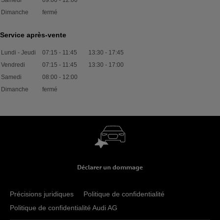
Dimanche
fermé
Service après-vente
Lundi - Jeudi
07:15
-
11:45
13:30
-
17:45
Vendredi
07:15
-
11:45
13:30
-
17:00
Samedi
08:00
-
12:00
Dimanche
fermé
Déclarer un dommage
Précisions juridiques
Politique de confidentialité
Politique de confidentialité Audi AG