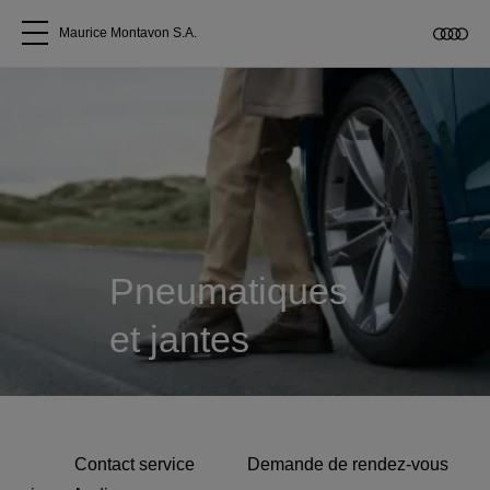
Maurice Montavon S.A.
Tous les modèles
A propos
Acheter une Audi
Pneumatiques
Service
et jantes
Accessoires Audi d'origine
Clients commerciaux
Contact service
Demande de rendez-vous