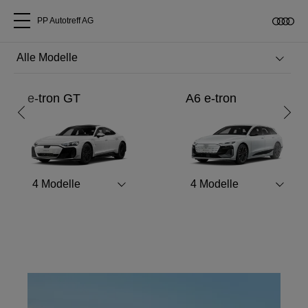
PP Autotreff AG
Alle Modelle
RS like never before.
e-tron GT
A6 e-tron
Über uns
Entdecken Sie den neuen Audi RS 5.
Audi kaufen
Mehr erfahren
4
Modelle
4
Modelle
Service & Reparatur
Audi Original Zubehör
Geschäftskunden