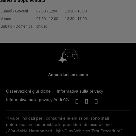
Servizio dopo vendita
Lunedì - Giovedì
07:30
-
12:00
13:30
-
18:00
Venerdì
07:30
-
12:00
13:30
-
17:00
Sabato - Domenica
chiuso
Annunciare un danno
Osservazioni giuridiche
Informativa sulla privacy
Informativa sulla privacy Audi AG
*I valori indicati per i consumi e le emissioni sono stati
determinati in conformità alle procedure di misurazione
„Worldwide Harmonized Light-Duty Vehicles Test Procedure"