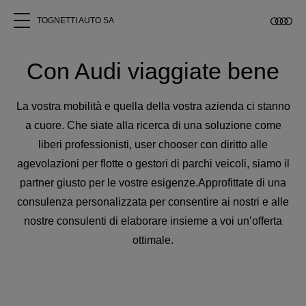
TOGNETTI AUTO SA
Tutti i modelli
Con Audi viaggiate bene
Chi siamo
La vostra mobilità e quella della vostra azienda ci stanno
a cuore. Che siate alla ricerca di una soluzione come
Acquistare Audi
liberi professionisti, user chooser con diritto alle
agevolazioni per flotte o gestori di parchi veicoli, siamo il
partner giusto per le vostre esigenze.Approfittate di una
Service
consulenza personalizzata per consentire ai nostri e alle
nostre consulenti di elaborare insieme a voi un’offerta
Accessori Originali Audi
ottimale.
Clienti commerciali