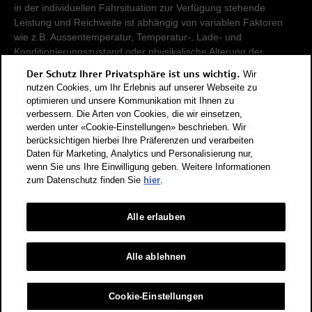
in der individuellen Fahrsituation zur Verfügung stehende
Leistung und Reichweite ist abhängig von variablen Faktoren
wie z.B. Aussentemperatur, Temperatur-, Lade- und
Konditionierungszustand oder physikalische Alterung der
Hochvoltbatterie.
Der Schutz Ihrer Privatsphäre ist uns wichtig.
Wir
nutzen Cookies, um Ihr Erlebnis auf unserer Webseite zu
Damit Energieverbräuche unterschiedlicher Antriebsformen
optimieren und unsere Kommunikation mit Ihnen zu
verbessern. Die Arten von Cookies, die wir einsetzen,
(Benzin, Diesel, Gas, Strom, usw.) vergleichbar sind, werden sie
werden unter «Cookie-Einstellungen» beschrieben. Wir
zusätzlich als sogenannte Benzinäquivalente (Masseinheit für
berücksichtigen hierbei Ihre Präferenzen und verarbeiten
Energie) ausgewiesen. CO2 ist das für die Erderwärmung
Daten für Marketing, Analytics und Personalisierung nur,
hauptverantwortliche Treibhausgas. CO2-Mittelwert aller in der
wenn Sie uns Ihre Einwilligung geben. Weitere Informationen
Schweiz angebotenen Fahrzeugmodelle: 111 g/km (WLTP).
zum Datenschutz finden Sie
hier
.
CO2-Zielwert der in der Schweiz angebotenen
Fahrzeugmodelle: 93.6 g/km (WLTP). Die Angaben für ein
Alle erlauben
Fahrzeug können von den zulassungsrelevanten Daten nach
der individuellen Einzelfahrzeuggenehmigung abweichen.
Energieeffizienz-Kategorie nach dem neuen
Alle ablehnen
Berechnungsverfahren gemäss Anhang 4.1 EnEV, gültig ab
01.01.2023. Informationen zur Energieetikette für
Cookie-Einstellungen
Personenwagen finden Sie unter Bundesamt für Energie BFE.