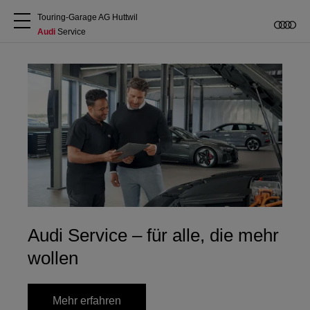
Touring-Garage AG Huttwil
Audi
 Service
Über uns
RS like never before.
Audi kaufen
Entdecken Sie den neuen Audi RS 5.
Service & Reparatur
Mehr erfahren
Audi Original Zubehör
Geschäftskunden
Audi Service – für alle, die mehr
wollen
Mehr erfahren