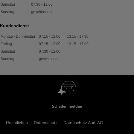
Samstag
07:30
-
12:00
Sonntag
geschlossen
Kundendienst
Montag - Donnerstag
07:15
-
12:00
13:15
-
17:30
Freitag
07:15
-
12:00
13:15
-
17:00
Samstag
07:30
-
12:00
Sonntag
geschlossen
Schaden melden
Rechtliches
Datenschutz
Datenschutz Audi AG