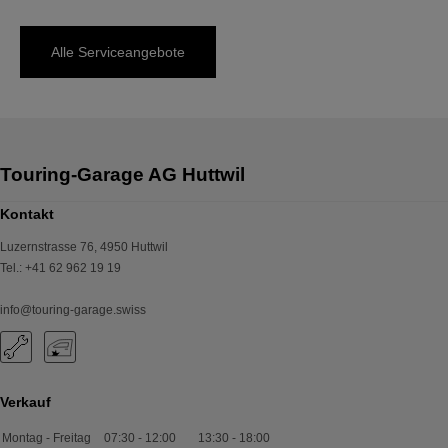
Alle Serviceangebote
Kontakt
Luzernstrasse 76
,
4950
Huttwil
Tel.
:
+41 62 962 19 19
info@touring-garage.swiss
Verkauf
Montag - Freitag
07:30
-
12:00
13:30
-
18:00