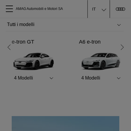
IT
AMAG Automobili e Motori SA
Tutti i modelli
Check vacanze
e-tron GT
A6 e-tron
Chi siamo
Prenotate subito il check vacanze
Acquistare Audi
Maggiori informazioni
4
Modelli
4
Modelli
Service
Accessori Originali Audi
Clienti commerciali