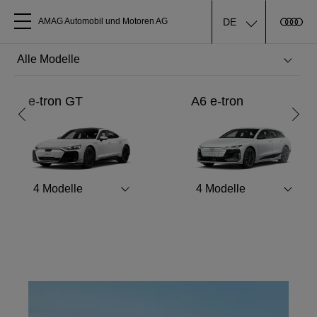
DE
AMAG Automobil und Motoren AG
Alle Modelle
Ferien-Check
e-tron GT
A6 e-tron
Über uns
Jetzt zum Ferien-Check anmelden
Audi kaufen
Mehr erfahren
4
Modelle
4
Modelle
Service & Reparatur
Audi Original Zubehör
Geschäftskunden