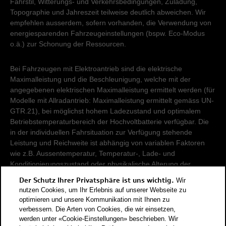
Fahrstil, Witterungs- und Verkehrsbedingungen, Zuladung,
Topographie und Jahreszeit teilweise deutlich abweichen. Wir
empfehlen ausserdem, sofern vorhanden, die Verwendung von
energiesparenden Fahrzeugeinstellungen (bspw. Eco-Modus
o.ä.) zur Schonung der Ressourcen.
Bei Fahrzeugen mit Elektroantrieb sind die elektrische
Maximalleistung und die Beschleunigung, welche mit der
angegebenen elektrischen Maximalleistung ermittelt werden (für
Modelle mit Allradantrieb: Maximalleistung ermittelt gemäss UN-
GTR.21), bei möglichst hohem Ladezustand und optimalem
Betriebstemperaturbereich der Hochvoltbatterie verfügbar. Die
in der individuellen Fahrsituation zur Verfügung stehende
Leistung und Reichweite ist abhängig von variablen Faktoren
wie z.B. Aussentemperatur, Temperatur-, Lade- und
Konditionierungszustand oder physikalische Alterung der
Hochvoltbatterie.
Der Schutz Ihrer Privatsphäre ist uns wichtig.
Wir
nutzen Cookies, um Ihr Erlebnis auf unserer Webseite zu
Damit Energieverbräuche unterschiedlicher Antriebsformen
optimieren und unsere Kommunikation mit Ihnen zu
verbessern. Die Arten von Cookies, die wir einsetzen,
(Benzin, Diesel, Gas, Strom, usw.) vergleichbar sind, werden sie
werden unter «Cookie-Einstellungen» beschrieben. Wir
zusätzlich als sogenannte Benzinäquivalente (Masseinheit für