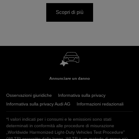
Scopri di più
Annunciare un danno
Osservazioni giuridiche
Informativa sulla privacy
Informativa sulla privacy Audi AG
Informazioni redazionali
*I valori indicati per i consumi e le emissioni sono stati
determinati in conformità alle procedure di misurazione
„Worldwide Harmonized Light-Duty Vehicles Test Procedure"
(WLTP) prescritte dalla legge. WLTP è un metodo di prova più