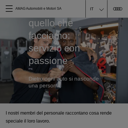
Perché amiamo
IT
AMAG Automobili e Motori SA
quello che
Tutti i modelli
facciamo:
Chi siamo
servizio con
passione
Acquistare Audi
Service
Dietro ogni auto si nasconde
una persona.
Accessori Originali Audi
Clienti commerciali
I nostri membri del personale raccontano cosa rende
speciale il loro lavoro.