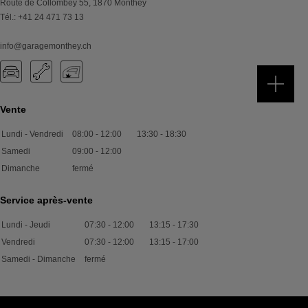
Route de Collombey 55
,
1870
Monthey
Tél.
:
+41 24 471 73 13
info@garagemonthey.ch
Vente
Lundi - Vendredi
08:00
-
12:00
13:30
-
18:30
Samedi
09:00
-
12:00
Dimanche
fermé
Service après-vente
Lundi - Jeudi
07:30
-
12:00
13:15
-
17:30
Vendredi
07:30
-
12:00
13:15
-
17:00
Samedi - Dimanche
fermé